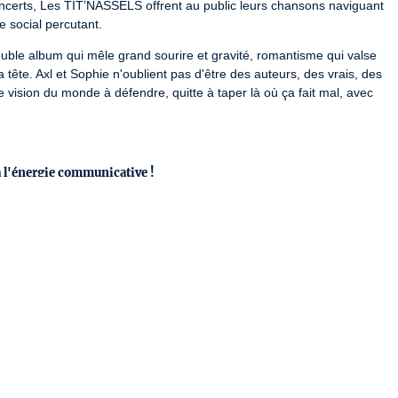
oncerts, Les TIT’NASSELS offrent au public leurs chansons naviguant 
 social percutant.
uble album qui mêle grand sourire et gravité, romantisme qui valse 
ête. Axl et Sophie n'oublient pas d'être des auteurs, des vrais, des 
vision du monde à défendre, quitte à taper là où ça fait mal, avec 
à l'énergie communicative !
(chant), Florian, Thibaut et Anthony, délivrent une chanson pop 
mouvance de MPL ou Boulevard des Airs. S’appuyant sur des 
 et engagés nous parlent. Il y a du Gaël Faye dans l'écriture, du Ben 
. Pointant en toute lucidité les absurdités du monde, les quatre 
 dans le chaos, à relever la tête et à lâcher prise, face aux vents 
-claviers-batterie, des instruments mélodiques viennent enrichir 
es années, chaque album fait mouche, et témoigne d’une cohésion qui 
LKABAYA est un groupe taillé pour la scène, véritable invitation à la 
ec ce même sens du partage, et sillonne sans relâche les routes de 