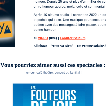
humeur. Depuis 25 ans et plus d’un millier de c
entre humour acerbe, mélancolie et commentaire
Après 10 albums studio, il sortent en 2022 un do
et poésie qui boxe. Une musique pour secouer la t
poètes avec des messages à faire passer, et une 
bonne humeur.
👀 
VIDEO
 (live) | 
Ecouter l'Album
Alkabaya
- "Tout Va Bien" - Un groupe solaire 
Depuis + de 10 ans, le groupe porté par Bastien 
française très ancrée dans son temps, dans la 
Vous pourriez aimer aussi ces spectacles :
mélodies imparables, les textes à la fois intimes
Mazué dans le flow, du Lavilliers dans le timbre..
humour, café-théâtre, concert ou familial !
garçons nous invitent à dénicher un peu de poésie
contraires. Portés sur une solide section guitare
l’ensemble d’une musicalité lumineuse. Au fil d
ne cesse d’enrichir le projet musical et humain. A
fête !

Avec + de 450 concerts, il déploie ses ailes, av