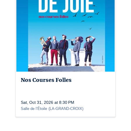
France et au-delà. De salles en festivals, chaque
à danser.
Les Stéphanois préparent la sortie d’un nouvel
Durée 2h. Tout Public. Placement libre debout
👀 
VIDEO
 | 
VIDEO
 (clip)
📍
+ infos sur Alkabaya
© photo Florine Tournier
License number: 2-2024-000184 / 3 -2024-000183
Nos Courses Folles
Sat, Oct 31, 2026 at 8:30 PM
Salle de l’Étoile
(
LA-GRAND-CROIX
)